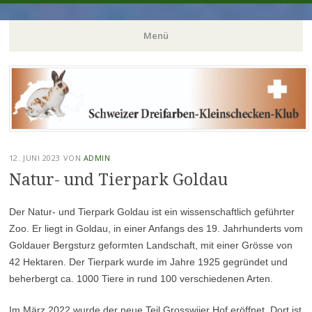
dreifarbenkleinschecke
Menü
Zum
Inhalt
springen
12. JUNI 2023
VON
ADMIN
Natur- und Tierpark Goldau
Der Natur- und Tierpark Goldau ist ein wissenschaftlich geführter
Zoo. Er liegt in Goldau, in einer Anfangs des 19. Jahrhunderts vom
Goldauer Bergsturz geformten Landschaft, mit einer Grösse von
42 Hektaren. Der Tierpark wurde im Jahre 1925 gegründet und
beherbergt ca. 1000 Tiere in rund 100 verschiedenen Arten.
Im März 2022 wurde der neue Teil Grosswijer Hof eröffnet. Dort ist