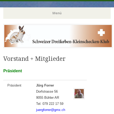
dreifarbenkleinschecke
Menü
Zum
Inhalt
springen
Vorstand + Mitglieder
Präsident
Präsident
Jürg Forrer
Dorfstrasse 56
9055 Bühler AR
Tel. 079 222 17 59
juergforrer@gmx.ch