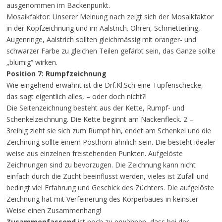
ausgenommen im Backenpunkt.
Mosaikfaktor: Unserer Meinung nach zeigt sich der Mosaikfaktor
in der Kopfzeichnung und im Aalstrich. Ohren, Schmetterling,
Augenringe, Aalstrich sollten gleichmässig mit oranger- und
schwarzer Farbe zu gleichen Teilen gefärbt sein, das Ganze sollte
„blumig“ wirken.
Position 7: Rumpfzeichnung
Wie eingehend erwähnt ist die Drf.Kl.Sch eine Tupfenschecke,
das sagt eigentlich alles, – oder doch nicht?!
Die Seitenzeichnung besteht aus der Kette, Rumpf- und
Schenkelzeichnung. Die Kette beginnt am Nackenfleck. 2 –
3reihig zieht sie sich zum Rumpf hin, endet am Schenkel und die
Zeichnung sollte einem Posthorn ähnlich sein. Die besteht idealer
weise aus einzelnen freistehenden Punkten. Aufgelöste
Zeichnungen sind zu bevorzugen. Die Zeichnung kann nicht
einfach durch die Zucht beeinflusst werden, vieles ist Zufall und
bedingt viel Erfahrung und Geschick des Züchters. Die aufgelöste
Zeichnung hat mit Verfeinerung des Körperbaues in keinster
Weise einen Zusammenhang!
Zusammenfassend
ist noch zu erwähnen, dass bei der