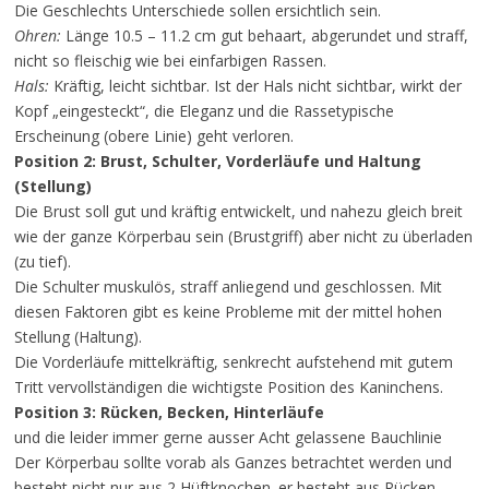
Die Geschlechts Unterschiede sollen ersichtlich sein.
Ohren:
Länge 10.5 – 11.2 cm gut behaart, abgerundet und straff,
nicht so fleischig wie bei einfarbigen Rassen.
Hals:
Kräftig, leicht sichtbar. Ist der Hals nicht sichtbar, wirkt der
Kopf „eingesteckt“, die Eleganz und die Rassetypische
Erscheinung (obere Linie) geht verloren.
Position 2: Brust, Schulter, Vorderläufe und Haltung
(Stellung)
Die Brust soll gut und kräftig entwickelt, und nahezu gleich breit
wie der ganze Körperbau sein (Brustgriff) aber nicht zu überladen
(zu tief).
Die Schulter muskulös, straff anliegend und geschlossen. Mit
diesen Faktoren gibt es keine Probleme mit der mittel hohen
Stellung (Haltung).
Die Vorderläufe mittelkräftig, senkrecht aufstehend mit gutem
Tritt vervollständigen die wichtigste Position des Kaninchens.
Position 3: Rücken, Becken, Hinterläufe
und die leider immer gerne ausser Acht gelassene Bauchlinie
Der Körperbau sollte vorab als Ganzes betrachtet werden und
besteht nicht nur aus 2 Hüftknochen. er besteht aus Rücken,