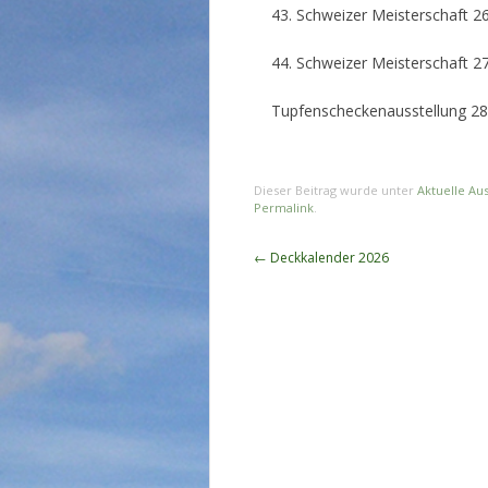
43. Schweizer Meisterschaft 2
44. Schweizer Meisterschaft 2
Tupfenscheckenausstellung 2
Dieser Beitrag wurde unter
Aktuelle Au
Permalink
.
Beitragsnavigation
←
Deckkalender 2026