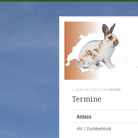
Menü
Zum
dreifarbenkle
Inhalt
springen
1. JANUAR 2026
VON
ADMIN
Termine
Anlass
HV / Züchterhöck