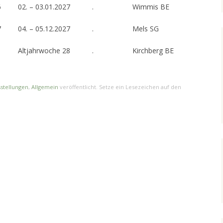
6
02. – 03.01.2027
.
Wimmis BE
7
04. – 05.12.2027
.
Mels SG
8
Altjahrwoche 28
.
Kirchberg BE
sstellungen
,
Allgemein
veröffentlicht. Setze ein Lesezeichen auf den