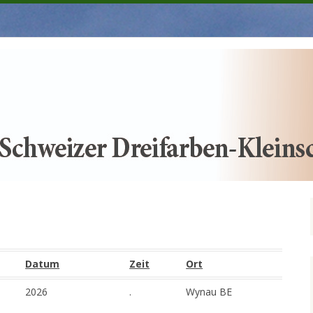
inschecken.ch
Datum
Zeit
Ort
2026
.
Wynau BE